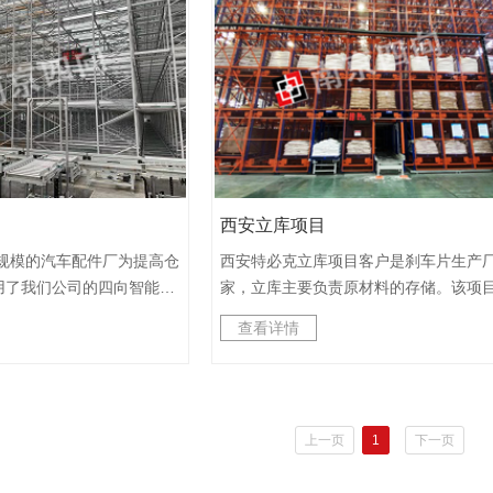
实施，奠定了我们跨国实施的实力基础
成，待企业新产品上市后投
特点:1. 智能四向车的灵活四向运行加上
坚定了我们全球化布局的信念！欢迎广
目有如下几个特点：1. 采
升机实现任意库位的存储，大大提升空
际友商前来洽谈合作！
寻址和高速定位方案，具备
用率。2. WCS系统和WMS仓储管理系
2. 超高温考验，各项元器
投入，大大减少人工成本，库存信息一
认，耐压测试；3. 调度采
然。3. 设备维护简单，使用简单，化工
新款智能WCS调度系
传统叉车司机系统培训后即可上手。本
S管理软件，操作简单，功
在继承一期项目的优点后，我们同时在
面可视化，方便售后处理；
化界面、智能调度等方面做了升级，这
西安立库项目
移，高效避让，将效率最大
我们长期在项目和客户需求中总结出来
将会在电力和新能源领域有
贵财富。
模的汽车配件厂为提高仓
西安特必克立库项目客户是刹车片生产
也将会和我公司签订战略合
用了我们公司的四向智能密
家，立库主要负责原材料的存储。该项
我们将继续发挥我公司精品
司为客户配备了四向穿梭
次用到四向智能穿梭车机器人，完成高
查看详情
的优势，提交一份满意的作
调度系统和WMS管理系统
巷道之间的穿梭存储。项目需求产品种
伙伴，回馈社会。
效、安全、储存空间大的自
富，批次较多，需要能自动化的完成物
实现自动出入库，实时监控
配，此次项目是我们的四向车第一次在
的目标。
中正式使用，整体进度符合客户需求，
上一页
1
下一页
预期的生产要求，是一次收获经验与证
己的成功试炼。