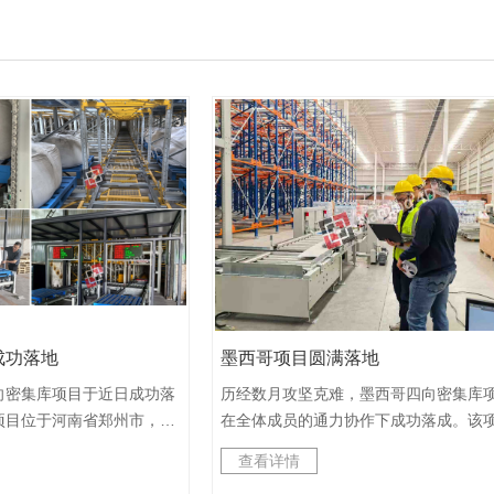
成功落地
墨西哥项目圆满落地
密集库项目于近日成功落
历经数月攻坚克难，墨西哥四向密集库
项目位于河南省郑州市，仓
在全体成员的通力协作下成功落成。该
方米，共有1460个货位，设
一共包含两个仓库，原料库（MP）和成
查看详情
存储是的吨包，托盘货物尺
库（PT），共计5012个货位，设计了4