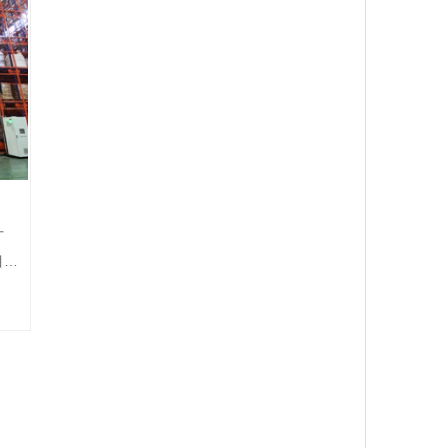
，更
提
适应性强、节能环保等优势，完美的与该企
大国
间利
业文化和国家的节能环保政策相匹配，更是
统的
越来越多企业更好的选择。
目了
企业
案例
可视
也是
的宝
厂
目首
层多
类丰
料分
项目
达到
明自