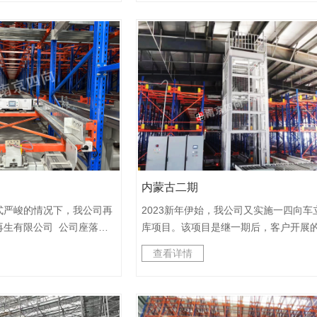
*1150mm，重量1.2T，配置
度，托盘：1200*1000*150，货物尺寸
台提升机。 该项目从签
1300*1100*1850，重量1T，根据使用
付，共用时3个月。这得益
率，MP库配备了4台四向车，PT库配备
准化体系和对项目各个环节
台四向车，具备同层多台车协同作业的
高效的项目实施管理能力。
力。此次跨国实施最困难的是签证办理
畅，外加试运行一切顺利，
经验的人都清楚墨西哥签证难度远高美
评，从而实现了项目结束即
加拿大，公司尝试了各种方法最终成功
验收记录。 此项目为我
签。货架和设备的安装采用工程师指导
接，项目紧邻郑州分公司，
方案，由当地工人施工，其中难度可想
，承诺我们随时提供参观，
知。得益于我们多年积累的深厚功底，
接项目带了极大的便利。
们的标准化实施流程下一切都顺利落地
内蒙古二期
外由于是海外项目，为了方便客户的使
我们整套系统设计支持中英西班牙语三
式严峻的情况下，我公司再
2023新年伊始，我公司又实施一四向车
由切换，兼顾本土化操作需求与国际化
再生有限公司 公司座落在
库项目。该项目是继一期后，客户开展
标准。为了方便跨国售后，我们搭载的
三角洲（常州）公司产品远
期项目，这充分体现了客户对于我公司
查看详情
智能监控系统，通过云端数据互联实现
，欧美市场，因业务扩大，
与服务的高度认可，也证明了我公司在
状态实时追踪，构建起“预防性维护 + 即
显著提高，该企业与我公司
域的实力！该企业系国际知名的精细化
响应”的售后保障体系，以科技赋能仓储
推进四向车密集存储库集成项
品领导者，企业近几年致力于智能化转
维的高效化与智能化。通过此次成功的
的精心准备与调试，该项目
该项目与传统化工项目相比，具备如下