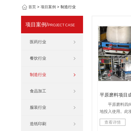
首页
>
项目案例
> 制造行业
项目案例/
PROJECT CASE
医药行业
餐饮行业
制造行业
食品加工
平原磨料项目
平原磨料四向
服装行业
地投入使用。此
库面积约730平
查看详情
造纸印刷
计了五层货架，