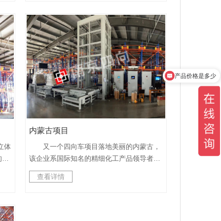
：
车，共计3112个货位，大大提高了客户的空
效
间利用率、库存容量以及出入库效率。为客
了5
户建立自动化平台，实现自动入库、自动出
能
库、自动调度的目标。
，有
国和
过
产品价格是多少
安装
而
在我
。另
内蒙古项目
用，
语自
立体
又一个四向车项目落地美丽的内蒙古，
管理
的二
该企业系国际知名的精细化工产品领导者。
远程
产品
本智能自动化仓库具有精而巧的特点，仓库
查看详情
设备
该领
存入数十种不同种类的货物，满足种类繁多
时
工产
的需求，本案例是我们公司的一个典型
运
型。
的“柔性物流解决方案”，具有离散性、分布
项目
几个
式控制两大特点，加上四向车的高灵活性、