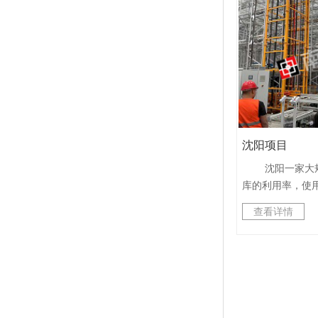
目前已经顺利完
入规模使用；该项
用我公司先进的
精准高速的特点；
件经过精确选型确
用我公司开发的
统， 和系统WM
能强大，监控界
沈阳项目
4. 库区灵活转
化。该企业后期
沈阳一家大规
巨大发展潜力，
库的利用率，使
作协议，届时，
集存储系统。我
查看详情
产品，精品工程
车，控制系统，
品，回馈众合作
等，建立一个高
动化立体仓库，
反馈