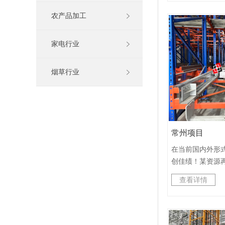
寸是1100*1100
两台四向车和一
农产品加工
订到整体验收交
于公司完善的标
家电行业
的精准把控以及
由于实施过程顺
烟草行业
得到客户一致好
通过验收的最快
们郑州分公司承
通过和客户协商
为以后分公司承
常州项目
在当前国内外形
创佳绩！某资源
美丽富饶的长江
查看详情
销日本及东南亚
存储需求和要求
于2022年开展
目，经过几个月