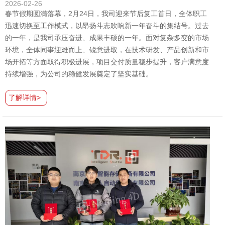
2026-02-26
春节假期圆满落幕，2月24日，我司迎来节后复工首日，全体职工
迅速切换至工作模式，以昂扬斗志吹响新一年奋斗的集结号。过去
的一年，是我司承压奋进、成果丰硕的一年。面对复杂多变的市场
环境，全体同事迎难而上、锐意进取，在技术研发、产品创新和市
场开拓等方面取得积极进展，项目交付质量稳步提升，客户满意度
持续增强，为公司的稳健发展奠定了坚实基础。
了解详情>