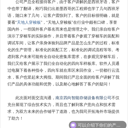
公司严总全程接待客户，由于客户讲解的是西班牙语，客户
中也带了翻译，刚巧我们出差墨西哥的工程师也学了几句西班牙
语，随口来了几句，让客户震惊到了。客户的目标很明确，就是
要看“
天地人穿梭板
”，“天地人穿梭板”在行业中颇有口碑，享誉
国内外，一些国外客户慕名而来也是情理之中。我们亲自给客户
演示了穿梭车的实际操作，并且带着客户参观了穿梭车的装配和
调试车间，让客户亲身体验到品牌产品是怎么生产的过程，标准
化的生产管理，标准化的装配工艺，标准化的调试流程等等。考
虑到客户未来可能有全自动化密集库需求，在参观完穿梭车后，
我们又给客户展示了我们全自动化的四向车样板库。软件人员通
过电脑下着各种指令，四向车就在库区来回作业，一切都行云流
水，客户也竖起来大拇指。期间我们严总全面的给客户讲解了我
们产品的具体功能和优势，以及耐心地解答了客户的疑问！
此次面对面交流沟通，
南京四向智能存储设备有限公司
不仅
充分展现了综合技术实力，而且也了解到客户意向点和技术需
求，为双方未来的合作铺平了道路，也为我司开拓海外市场提供
了助力！
可以介绍下你们的产品么