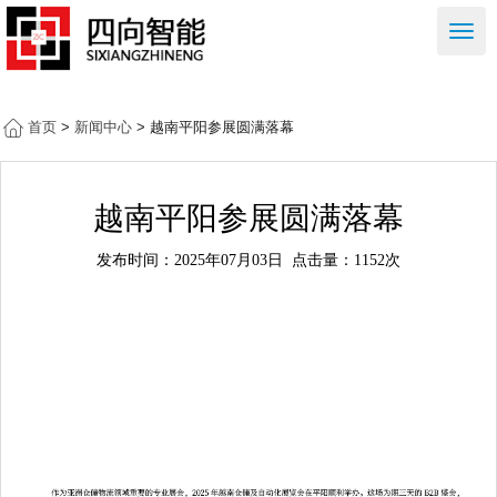
右
侧
按
钮
首页
>
新闻中心
> 越南平阳参展圆满落幕
越南平阳参展圆满落幕
发布时间：2025年07月03日
点击量：1152次
作为亚洲仓储物流领域重要的专业展会，2025 年越南仓储
及自动化展览会在平阳顺利举办。这场为期三天的 B2B 盛会，
吸引了仓库基础设施开发商、自动化技术企业、物料搬运服务
商，以及 AIDC、内部物流、供应链技术等全产业链企业参与，
为行业搭建了高效的交流与合作平台。我司去年开始就积极拓展
海外市场，选择越南此展会作为我们的第一站，把握行业峰口。